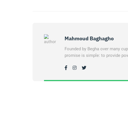
Mahmoud Baghagho
Founded by Begha over many cups 
promise is simple: to provide pow