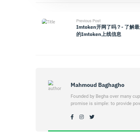
Previous Post
Imtoken开网了吗？- 了解
的imtoken上线信息
Mahmoud Baghagho
Founded by Begha over many cups 
promise is simple: to provide pow