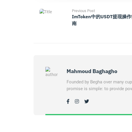
Previous Post
ImToken中的USDT提现操
南
Mahmoud Baghagho
Founded by Begha over many cups 
promise is simple: to provide pow