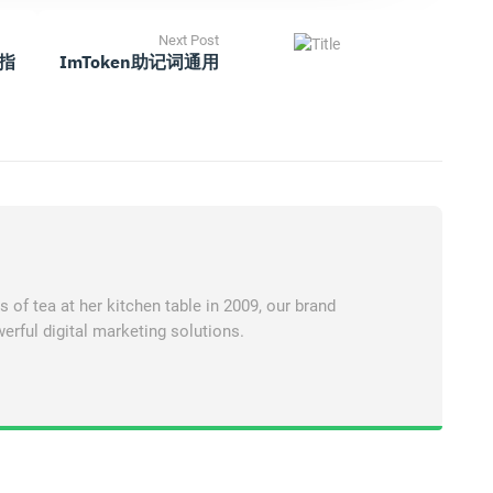
Next Post
作指
ImToken助记词通用
of tea at her kitchen table in 2009, our brand
erful digital marketing solutions.