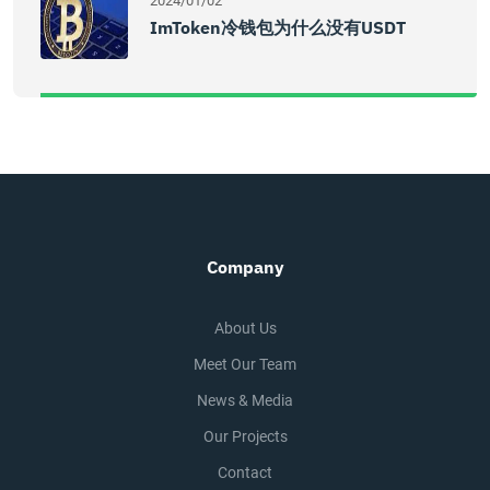
2024/01/02
ImToken冷钱包为什么没有USDT
Company
About Us
Meet Our Team
News & Media
Our Projects
Contact