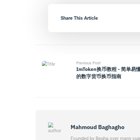
Share This Article
Previous Post
ImToken换币教程 - 简单易
的数字货币换币指南
Mahmoud Baghagho
Founded by Begha over many cups 