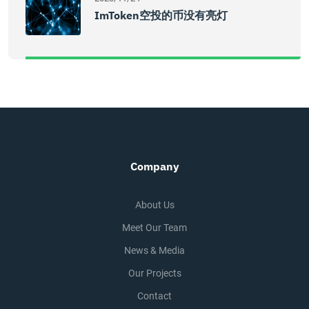
ImToken空投的币没有亮灯
Company
About Us
Meet Our Team
News & Media
Our Projects
Contact